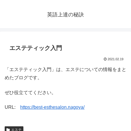
英語上達の秘訣
エステティック入門
2021.02.19
「エステティック入門」は、エステについての情報をまと
めたブログです。
ぜひ役立ててください。
URL:
https://best-esthesalon.nagoya/
エステ